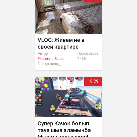
VLOG: Живем не в
своей квартире
Автор:
Просмотров:
Ekaterina Saibel
7468
3 года назад
18:29
Супер Качок болып
тауға шыға аламынба
Мықты карта екен!