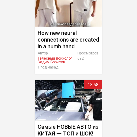
How new neural
connections are created
in a numb hand
Автор:
Просмотров:
Телесный психолог
692
Вадим Борисов
1 год назад
18:58
Самые НОВЫЕ АВТО из
КИТАЯ ー ТОП и ШОК!