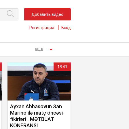
Добавить видео
Регистрация
Вход
ЕЩЕ
18:41
Ayxan Abbasovun San
Marino ilə matç öncəsi
fikirləri | MƏTBUAT
KONFRANSI