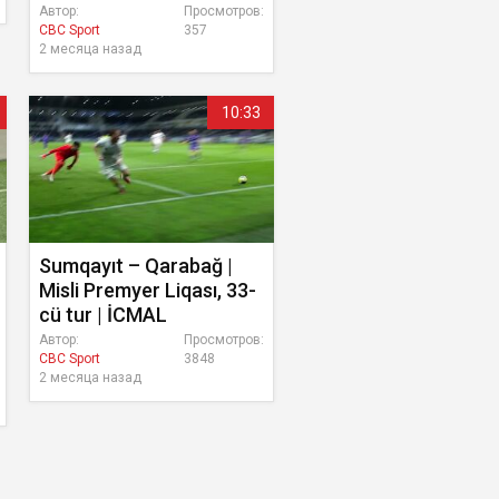
Автор:
Просмотров:
CBC Sport
357
2 месяца назад
10:33
Sumqayıt – Qarabağ |
Misli Premyer Liqası, 33-
cü tur | İCMAL
Автор:
Просмотров:
CBC Sport
3848
2 месяца назад