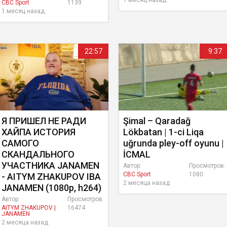
1 месяц назад
CBC Sport
1139
1 месяц назад
22:57
9:37
Я ПРИШЕЛ НЕ РАДИ
Şimal – Qaradağ
ХАЙПА ИСТОРИЯ
Lökbatan | 1-ci Liqa
САМОГО
uğrunda pley-off oyunu |
СКАНДАЛЬНОГО
İCMAL
УЧАСТНИКА JANAMEN
Автор:
Просмотров:
CBC Sport
1080
- AITYM ZHAKUPOV IBA
2 месяца назад
JANAMEN (1080p, h264)
Автор:
Просмотров:
AITYM ZHAKUPOV |
16474
JANAMEN
2 месяца назад