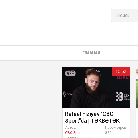
ГЛАВНАЯ
15:52
Rafael Fiziyev "CBC
Sport"da | TƏKBƏTƏK
Автор:
Просмотров:
CBC Sport
826