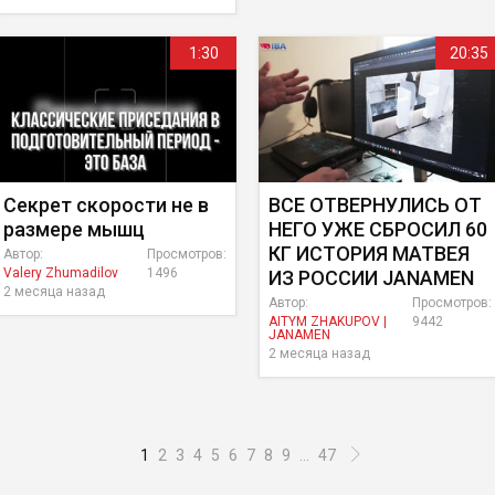
1:30
20:35
Секрет скорости не в
ВСЕ ОТВЕРНУЛИСЬ ОТ
размере мышц
НЕГО УЖЕ СБРОСИЛ 60
КГ ИСТОРИЯ МАТВЕЯ
Автор:
Просмотров:
Valery Zhumadilov
1496
ИЗ РОССИИ JANAMEN
2 месяца назад
Автор:
Просмотров:
AITYM ZHAKUPOV |
9442
JANAMEN
2 месяца назад
1
2
3
4
5
6
7
8
9
...
47