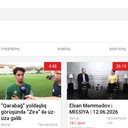
ТРЕЙЛЕРЫ
КЛИПЫ
БЛОГЕРЫ
4:48
26:19
“Qarabağ” yoldaşlıq
Elxan Məmmədov |
görüşündə “Zirə” ilə üz-
MİSSİYA | 12.06.2026
üzə gəlib
Автор:
Просмотров:
CBC Sport
159
Автор:
Просмотров: