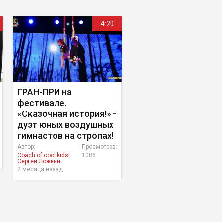
4:20
ГРАН-ПРИ на
фестивале.
«Сказочная история!» -
дуэт юных воздушных
гимнастов на стропах!
Автор:
Просмотров:
Coach of cool kids!
1086
Сергей Ложкин
2 месяца назад