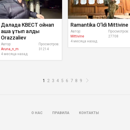
Далада КВЕСТ ойнап
Ramantika O’ldi Mittivine
ақша ұтып алдық
Автор:
Просмотров:
Mittivine
27708
Orazzaliev
4 месяца назад
Автор:
Просмотров:
Aruna_n_m
31214
4 месяца назад
1
2
3
4
5
6
7
8
9
О НАС
ПРАВИЛА
КОНТАКТЫ