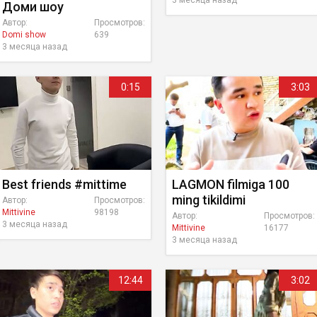
3 месяца назад
Доми шоу
Автор:
Просмотров:
Domi show
639
3 месяца назад
0:15
3:03
Best friends #mittime
LAGMON filmiga 100
ming tikildimi
Автор:
Просмотров:
Mittivine
98198
Автор:
Просмотров:
3 месяца назад
Mittivine
16177
3 месяца назад
12:44
3:02