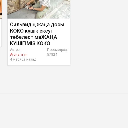
Сильвидің жаңа досы
КОКО күшік екеуі
төбелестімаЖАҢА
КҮШІГІМІЗ КОКО
Автор:
Просмотров:
Aruna_n_m
57824
4 месяца назад