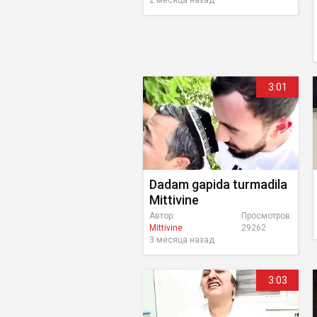
2 месяца назад
3:01
Dadam gapida turmadila
Mittivine
Автор:
Просмотров:
Mittivine
29262
3 месяца назад
3:03