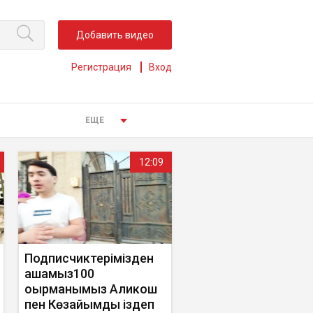
Добавить видео
Регистрация
Вход
ЕЩЕ
12:09
Подписчиктерімізден
қашамыз100
оқырманымыз Аликош
пен Көзайымды іздеп