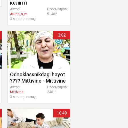
келіпті
Автор:
Просмотров:
Aruna_n_m
51482
3 месяца назад
3:02
Odnoklassnikdagi hayot
???? Mittivine - Mittivine
Автор:
Просмотров:
Mittivine
24611
3 месяца назад
10:49