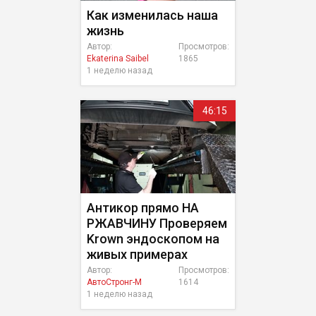
Как изменилась наша
жизнь
Автор:
Просмотров:
Ekaterina Saibel
1865
1 неделю назад
46:15
Антикор прямо НА
РЖАВЧИНУ Проверяем
Krown эндоскопом на
живых примерах
Автор:
Просмотров:
АвтоСтронг-М
1614
1 неделю назад