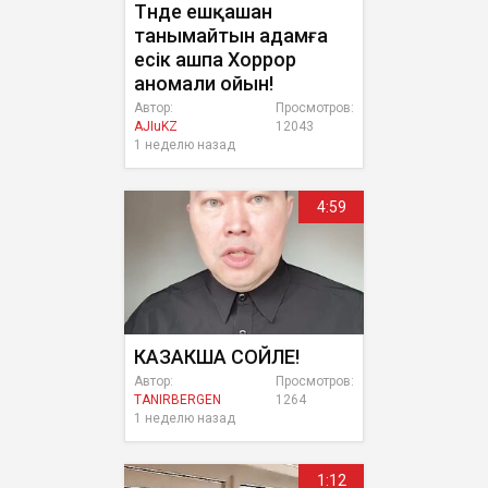
Түнде ешқашан
танымайтын адамға
есік ашпа Хоррор
аномали ойын!
Автор:
Просмотров:
AJIuKZ
12043
1 неделю назад
4:59
КАЗАКША СОЙЛЕ!
Автор:
Просмотров:
TANIRBERGEN
1264
1 неделю назад
1:12