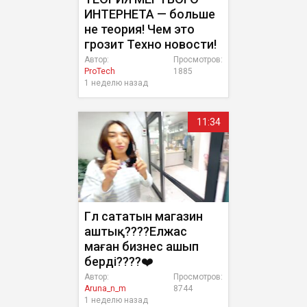
ИНТЕРНЕТА — больше
не теория! Чем это
грозит Техно новости!
Автор:
Просмотров:
ProTech
1885
1 неделю назад
11:34
Гүл сататын магазин
аштық????Елжас
маған бизнес ашып
берді????❤️
Автор:
Просмотров:
Aruna_n_m
8744
1 неделю назад