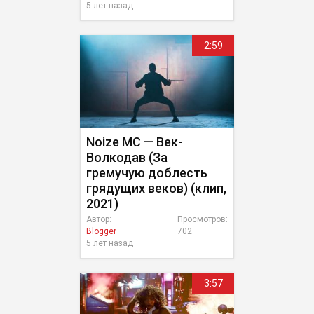
5 лет назад
2:59
Noize MC — Век-
Волкодав (За
гремучую доблесть
грядущих веков) (клип,
2021)
Автор:
Просмотров:
Blogger
702
5 лет назад
3:57