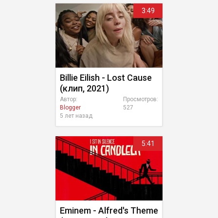
3:49
Billie Eilish - Lost Cause
(клип, 2021)
Автор:
Просмотров:
Blogger
527
5 лет назад
5:41
Eminem - Alfred's Theme