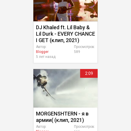
DJ Khaled ft. Lil Baby &
Lil Durk - EVERY CHANCE
I GET (клип, 2021)
Автор:
Просмотров:
Blogger
589
5 лет назад
2:09
MORGENSHTERN - я в
армии( (клип, 2021)
Автор:
Просмотров: