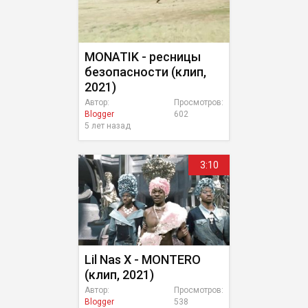
MONATIK - ресницы
безопасности (клип,
2021)
Автор:
Просмотров:
Blogger
602
5 лет назад
3:10
Lil Nas X - MONTERO
(клип, 2021)
Автор:
Просмотров:
Blogger
538