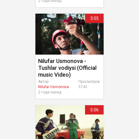
2 года назад
3:05
Nilufar Usmonova -
Tushlar vodiysi (Official
music Video)
Автор:
Просмотров:
Nilufar Usmonova
5743
2 года назад
5:06