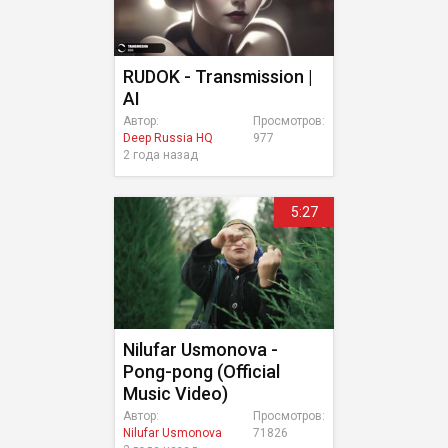
RUDOK - Transmission |
AI
Автор:
Просмотров:
Deep Russia HQ
977
2 года назад
5:27
Nilufar Usmonova -
Pong-pong (Official
Music Video)
Автор:
Просмотров:
Nilufar Usmonova
71826