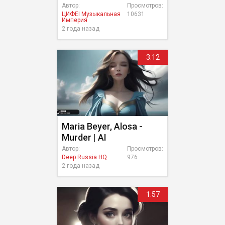
Автор:
Просмотров:
ЦИФЕI Музыкальная
10631
Империя
2 года назад
3:12
Maria Beyer, Alosa -
Murder | AI
Автор:
Просмотров:
Deep Russia HQ
976
2 года назад
1:57