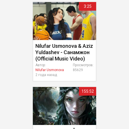
3:25
Nilufar Usmonova & Aziz
Yuldashev - Санамжон
(Official Music Video)
Автор:
Просмотров:
Nilufar Usmonova
85629
2 года назад
155:52