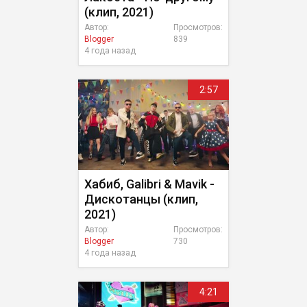
(клип, 2021)
Автор:
Просмотров:
Blogger
839
4 года назад
2:57
Хабиб, Galibri & Mavik -
Дискотанцы (клип,
2021)
Автор:
Просмотров:
Blogger
730
4 года назад
4:21