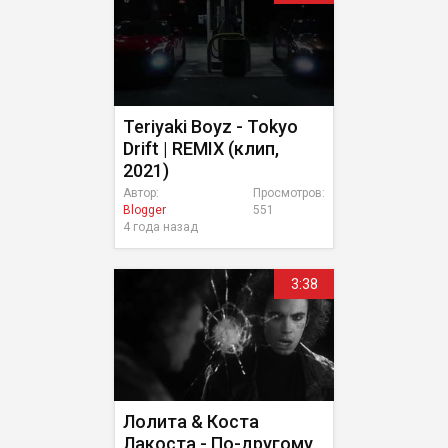
Teriyaki Boyz - Tokyo
Drift | REMIX (клип,
2021)
Автор:
Просмотров:
Blogger
551
4 года назад
3:38
Лолита & Коста
Лакоста - По-другому