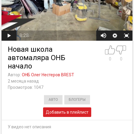
8:28
Новая школа
автомаляра ОНБ
0
0
начало
Автор:
ОНБ Олег Нестеров BREST
2 месяца назад
Просмотров: 1047
АВТО
БЛОГЕРЫ
Добавить в плейлист
У видео нет описания