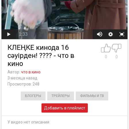
1:33
КӨЛЕҢКЕ кинода 16
сәуірден! ???? - что в
0
0
кино
Автор:
что в кино
3 месяца назад
Просмотров: 248
БЛОГЕРЫ
ТРЕЙЛЕРЫ
ФИЛЬМЫ И ТВ
Добавить в плейлист
У видео нет описания