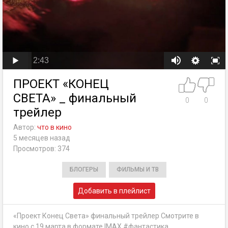
2:43
ПРОЕКТ «КОНЕЦ
СВЕТА» _ финальный
0
0
трейлер
Автор:
что в кино
5 месяцев назад
Просмотров: 374
БЛОГЕРЫ
ФИЛЬМЫ И ТВ
Добавить в плейлист
«Проект Конец Света» финальный трейлер Смотрите в
кино с 19 марта в формате IMAX #фантастика