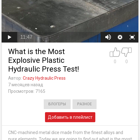
11:47
What is the Most
Explosive Plastic
0
0
Hydraulic Press Test!
Автор:
Crazy Hydraulic Press
7 месяцев назад
Просмотров: 7165
БЛОГЕРЫ
РАЗНОЕ
Добавить в плейлист
CNC-machined metal dice made from the finest alloys and
pure elements. Today we are going to find out what is the most