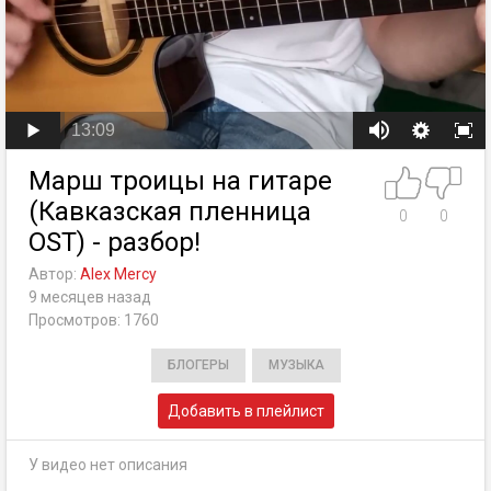
13:09
Марш троицы на гитаре
(Кавказская пленница
0
0
OST) - разбор!
Автор:
Alex Mercy
9 месяцев назад
Просмотров: 1760
БЛОГЕРЫ
МУЗЫКА
Добавить в плейлист
У видео нет описания