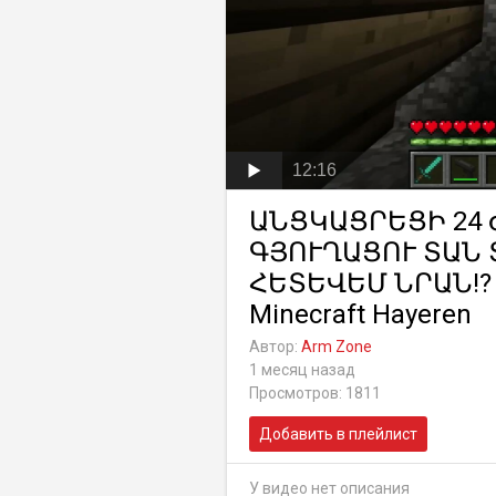
12:16
ԱՆՑԿԱՑՐԵՑԻ 24
ԳՅՈՒՂԱՑՈՒ ՏԱՆ 
ՀԵՏԵՎԵՄ ՆՐԱՆ!? 
Minecraft Hayeren
Автор:
Arm Zone
1 месяц назад
Просмотров: 1811
Добавить в плейлист
У видео нет описания