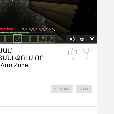
 ԺԱՄ
ՏԱՆԻՔՈՒՄ ՈՐ
0
0
Arm Zone
БЛОГЕРЫ
ИГРЫ