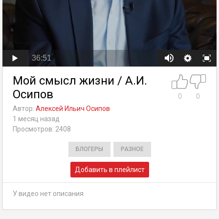
36:51
Мой смысл жизни / А.И.
Осипов
0
0
Автор:
Алексей Ильич Осипов
1 месяц назад
Просмотров: 2408
БЛОГЕРЫ
РАЗНОЕ
Добавить в плейлист
У видео нет описания