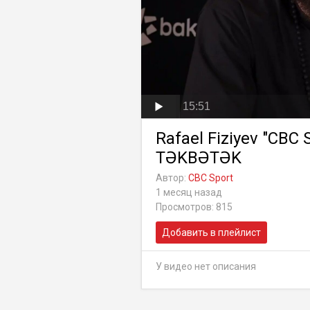
15:51
Rafael Fiziyev "CBC S
TƏKBƏTƏK
Автор:
CBC Sport
1 месяц назад
Просмотров: 815
Добавить в плейлист
У видео нет описания