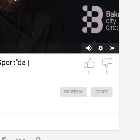
port"da |
0
0
БЛОГЕРЫ
СПОРТ