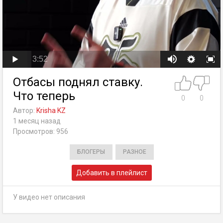
3:52
Отбасы поднял ставку.
Что теперь
0
0
Автор:
Krisha KZ
1 месяц назад
Просмотров: 956
БЛОГЕРЫ
РАЗНОЕ
Добавить в плейлист
У видео нет описания