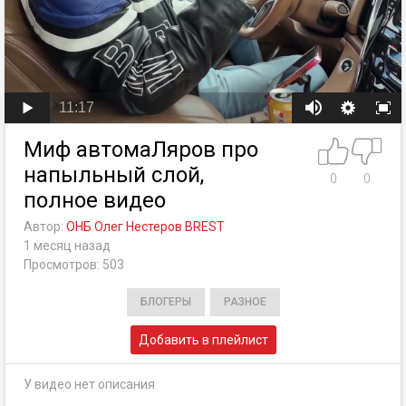
11:17
Миф автомаЛяров про
напыльный слой,
0
0
полное видео
Автор:
ОНБ Олег Нестеров BREST
1 месяц назад
Просмотров: 503
БЛОГЕРЫ
РАЗНОЕ
Добавить в плейлист
У видео нет описания