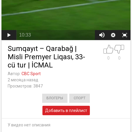
10:33
Sumqayıt – Qarabağ |
Misli Premyer Liqası, 33-
0
0
cü tur | İCMAL
Автор:
CBC Sport
2 месяца назад
Просмотров: 3847
БЛОГЕРЫ
СПОРТ
Добавить в плейлист
У видео нет описания