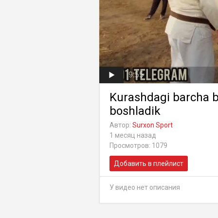
9:55
Kurashdagi barcha b
boshladik
Автор:
Surxon Sport
1 месяц назад
Просмотров: 1079
Добавить в плейлист
У видео нет описания