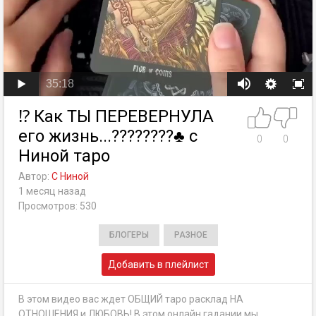
35:18
⁉️ Как ТЫ ПЕРЕВЕРНУЛА
его жизнь...????????♣️ с
0
0
Ниной таро
Автор:
C Ниной
1 месяц назад
Просмотров: 530
БЛОГЕРЫ
РАЗНОЕ
Добавить в плейлист
В этом видео вас ждет ОБЩИЙ таро расклад НА
ОТНОШЕНИЯ и ЛЮБОВЬ! В этом онлайн гадании мы