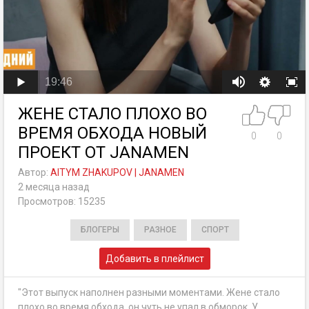
19:46
ЖЕНЕ СТАЛО ПЛОХО ВО
ВРЕМЯ ОБХОДА НОВЫЙ
0
0
ПРОЕКТ ОТ JANAMEN
Автор:
AITYM ZHAKUPOV | JANAMEN
2 месяца назад
Просмотров: 15235
БЛОГЕРЫ
РАЗНОЕ
СПОРТ
Добавить в плейлист
"Этот выпуск наполнен разными моментами. Жене стало
плохо во время обхода, он чуть не упал в обморок. У