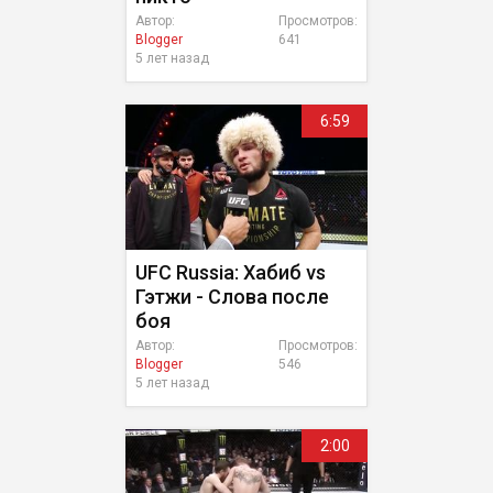
Автор:
Просмотров:
Blogger
641
5 лет назад
6:59
UFC Russia: Хабиб vs
Гэтжи - Слова после
боя
Автор:
Просмотров:
Blogger
546
5 лет назад
2:00