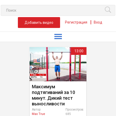
Регистрация
Вход
Добавить видео
13:00
Максимум
подтягиваний за 10
минут. Дикий тест
выносливости
Автор:
Просмотров:
Max True
685