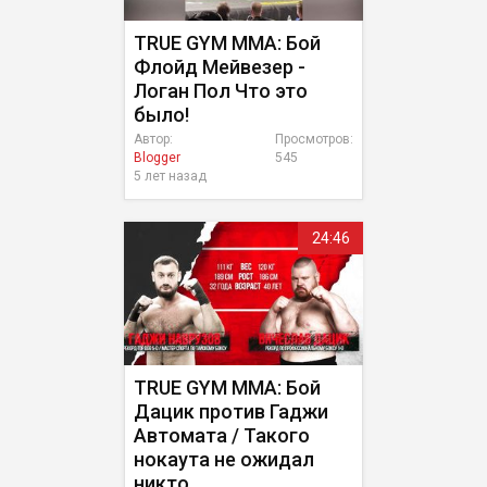
TRUE GYM MMA: Бой
Флойд Мейвезер -
Логан Пол Что это
было!
Автор:
Просмотров:
Blogger
545
5 лет назад
24:46
TRUE GYM MMA: Бой
Дацик против Гаджи
Автомата / Такого
нокаута не ожидал
никто