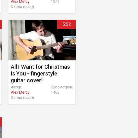
Alex Mercy
1379
3 года назад
5:52
All I Want for Christmas
Is You - fingerstyle
guitar cover!
Автор:
Просмотров:
Alex Mercy
1462
3 года назад