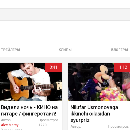
ТРЕЙЛЕРЫ
КЛИПЫ
БЛОГЕРЫ
3:41
1:12
Видели ночь - КИНО на
Nilufar Usmonovaga
гитаре / фингерстайл!
ikkinchi oilasidan
syurpriz
Автор:
Просмотров:
Alex Mercy
1770
Автор:
Просмотров: