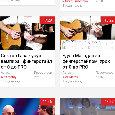
3 года назад
Nilufar Usmonova
4018
3 года назад
17:28
15:22
Сектор Газа - укус
Еду в Магадан за
вампира | фингерстайл
фингерстайлом. Урок
от 0 до PRO
от 0 до PRO
Автор:
Просмотров:
Автор:
Просмотров:
Alex Mercy
2953
Alex Mercy
6736
3 года назад
3 года назад
11:46
43:57