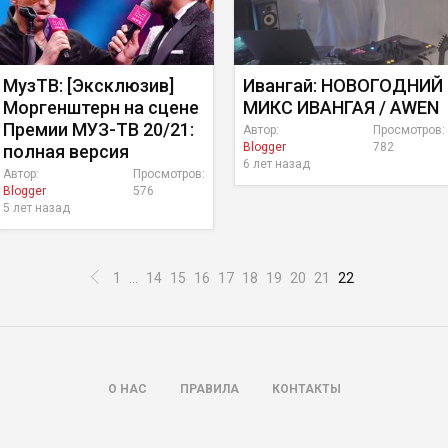
МузТВ: [Эксклюзив]
Ивангай: НОВОГОДНИЙ
Моргенштерн на сцене
МИКС ИВАНГАЯ / AWEN
Премии МУЗ-ТВ 20/21:
Автор:
Просмотров:
Blogger
782
полная версия
6 лет назад
Автор:
Просмотров:
Blogger
576
5 лет назад
1
...
14
15
16
17
18
19
20
21
22
О НАС
ПРАВИЛА
КОНТАКТЫ