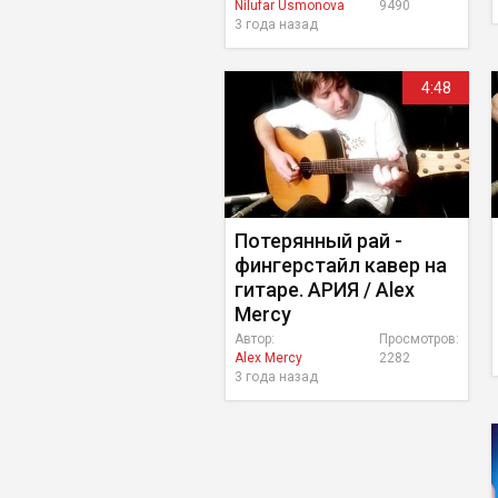
Nilufar Usmonova
9490
3 года назад
4:48
Потерянный рай -
фингерстайл кавер на
гитаре. АРИЯ / Alex
Mercy
Автор:
Просмотров:
Alex Mercy
2282
3 года назад