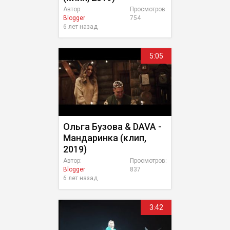
Автор:
Просмотров:
Blogger
754
6 лет назад
5:05
Ольга Бузова & DAVA -
Мандаринка (клип,
2019)
Автор:
Просмотров:
Blogger
837
6 лет назад
3:42