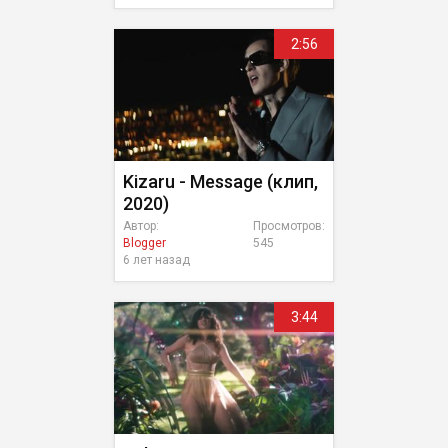
2:56
Kizaru - Message (клип,
2020)
Автор:
Просмотров:
Blogger
545
6 лет назад
3:44