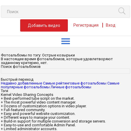
Регистрация
Вход
Добавить видео
Фотоальбомы по тэгу: Острые козырьки
В настоящее время фотоальбомов, которые удовлетворяют
заданному критерию, нет.
Поиск фотоальбомов
Быстрый переход
Недавно добавленные
Самые рейтинговые фотоальбомы
Самые
популярные фотоальбомы
Личные фотоальбомы
Тэги
Kernel Video Sharing Concepts
+ Best-performed tube script on the market.
+ The most powerful video content manager.
+ Dozens of customization options in video player.
+ Full-featured community.
+ Easy and powerful website customization.
+ Different ways to manage your content.
+ Build-in support for multiple conversion and storage servers.
+ Easy-to-use and comfortable Admin Panel.
+ Limited administrator accounts.